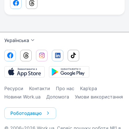
Facebook share link
Threads share link
Українська
Ресурси
Контакти
Про нас
Кар’єра
Новини Work.ua
Допомога
Умови використання
Роботодавцю
© 2006–2026 Work.ua. Сервіс пошуку роботи №1 в