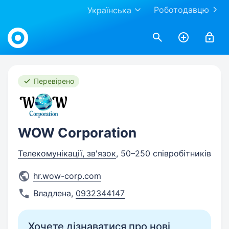
Роботодавцю
Українська
Work.ua
Перевірено
WOW Corporation
Телекомунікації, зв'язок
, 50–250 співробітників
hr.wow-corp.com
Владлена
,
0932344147
Хочете дізнаватися про нові