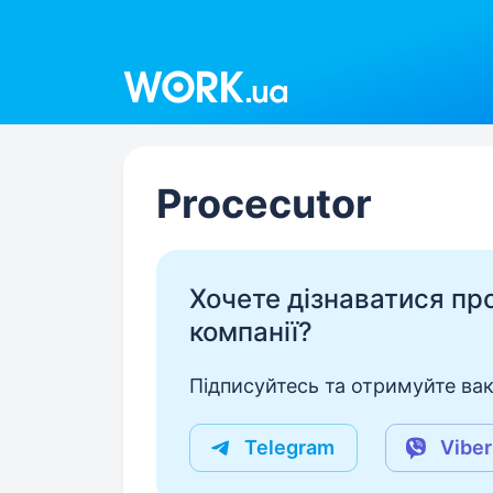
Work.ua
Procecutor
Хочете дізнаватися про 
компанії?
Підписуйтесь та отримуйте вакан
Telegram
Viber