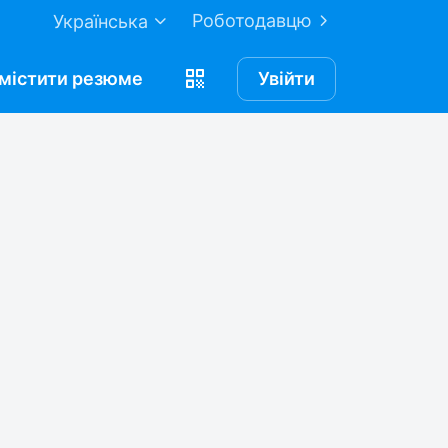
Роботодавцю
Українська
містити
резюме
Увійти