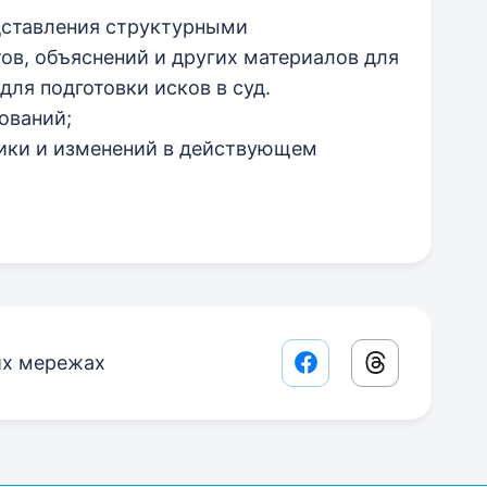
дставления структурными
ов, объяснений и других материалов для
для подготовки исков в суд.
ований;
ики и изменений в действующем
их мережах
Facebook share lin
Threads sha