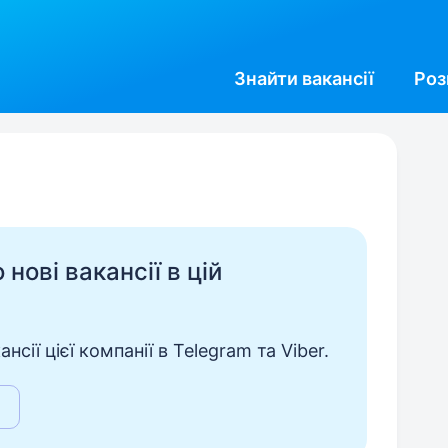
Знайти
вакансії
Роз
нові вакансії в цій
сії цієї компанії в Telegram та Viber.