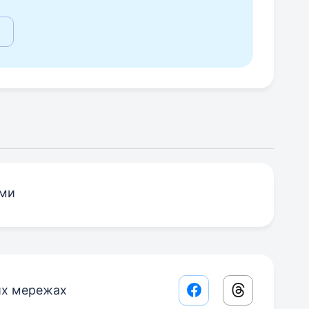
ями
их мережах
Facebook share lin
Threads sha