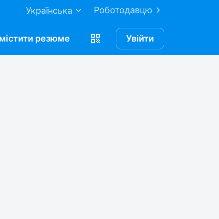
Роботодавцю
Українська
містити
резюме
Увійти