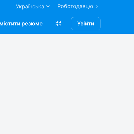
Роботодавцю
Українська
містити
резюме
Увійти