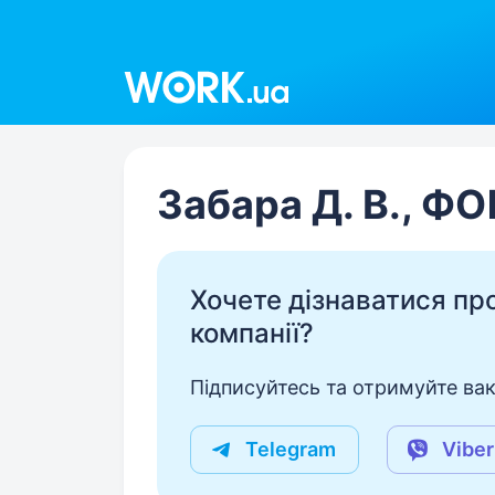
Work.ua
Забара Д. В., Ф
Хочете дізнаватися про 
компанії?
Підписуйтесь та отримуйте вакан
Telegram
Viber