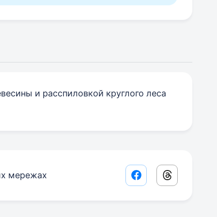
весины и расспиловкой круглого леса
их мережах
Facebook share lin
Threads sha