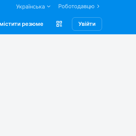
Роботодавцю
Українська
містити
резюме
Увійти