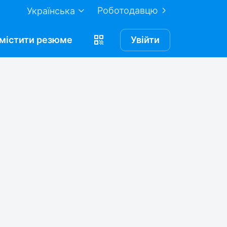
Роботодавцю
Українська
містити
резюме
Увійти