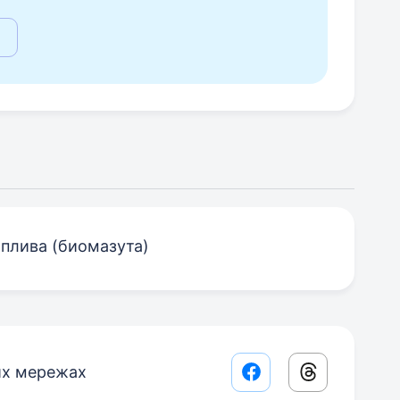
плива (биомазута)
их мережах
Facebook share lin
Threads sha