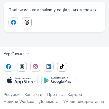
Поділитись компанією у соціальних мережах
Facebook share link
Threads share link
Українська
Ресурси
Контакти
Про нас
Кар’єра
Новини Work.ua
Допомога
Умови використання