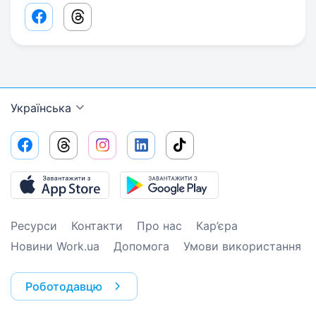
Facebook share link
Threads share link
Українська
Ресурси
Контакти
Про нас
Кар’єра
Новини Work.ua
Допомога
Умови використання
Роботодавцю