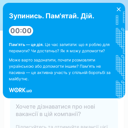
Роботодавцю
Українська
Зупинись. Пам'ятай. Дій.
Work.ua
00:00
Пам'ять — це дія.
Це час запитати: що я роблю для
Перевірено
перемоги? Чи достатньо? Як я можу допомогти?
Альтер С, ООО
Може варто задонатити, почати розмовляти
українською або допомогти іншим? Пам'ять не
Оптова торгівля, дистрибуція, імпорт, експорт
,
пасивна — це активна участь у спільній боротьбі за
250–1000 співробітників
майбутнє.
alter-s.com.ua
Work.ua
Хочете дізнаватися про нові
вакансії в цій компанії?
Підписуйтесь та отримуйте вакансії цієї