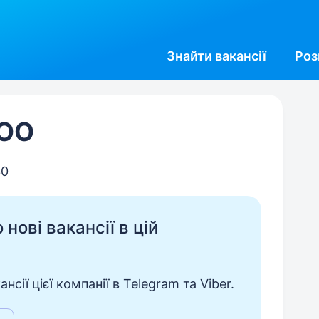
Знайти
вакансії
Роз
ООО
30
нові вакансії в цій
сії цієї компанії в Telegram та Viber.