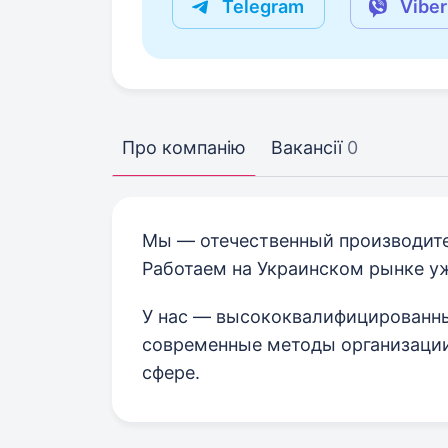
Telegram
Viber
Про компанію
Вакансії
0
Мы — отечественный производите
Работаем на Украинском рынке уж
У нас — высококвалифицированн
современные методы организации
сфере.