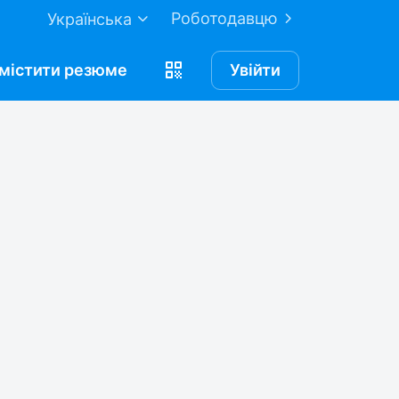
Роботодавцю
Українська
містити
резюме
Увійти