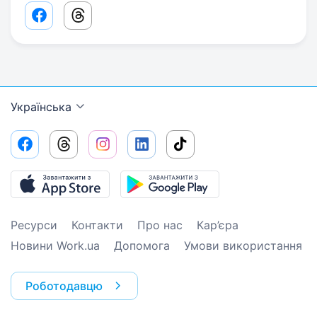
Facebook share link
Threads share link
Українська
Ресурси
Контакти
Про нас
Кар’єра
Новини Work.ua
Допомога
Умови використання
Роботодавцю