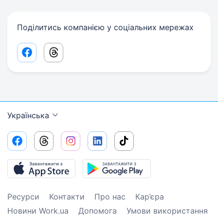
Поділитись компанією у соціальних мережах
Facebook share link
Threads share link
Українська
Ресурси
Контакти
Про нас
Кар’єра
Новини Work.ua
Допомога
Умови використання