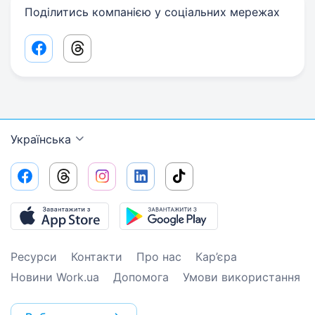
Поділитись компанією у соціальних мережах
Facebook share link
Threads share link
Українська
Ресурси
Контакти
Про нас
Кар’єра
Новини Work.ua
Допомога
Умови використання