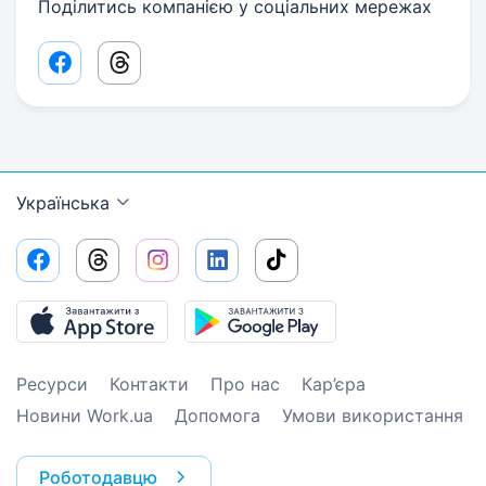
Поділитись компанією у соціальних мережах
Facebook share link
Threads share link
Українська
Ресурси
Контакти
Про нас
Кар’єра
Новини Work.ua
Допомога
Умови використання
Роботодавцю