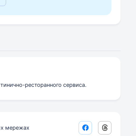
стинично-ресторанного сервиса.
их мережах
Facebook share lin
Threads sha