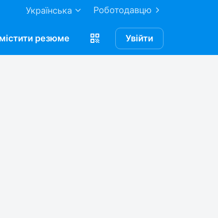
Роботодавцю
Українська
містити
резюме
Увійти