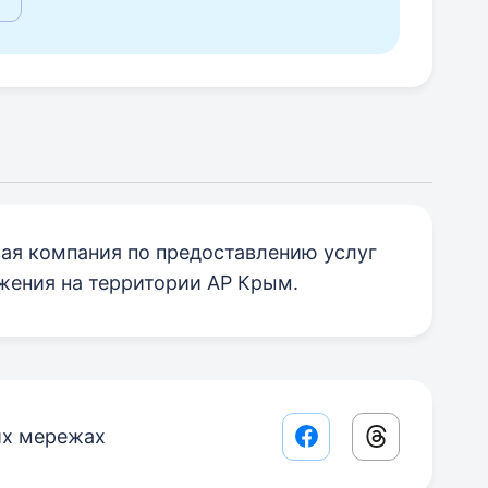
рвая компания по предоставлению услуг
жения на территории АР Крым.
их мережах
Facebook share lin
Threads sha