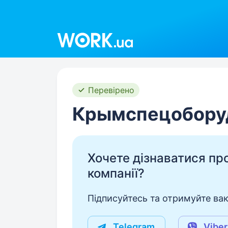
Work.ua
Перевірено
Крымспецобору
Хочете дізнаватися про 
компанії?
Підписуйтесь та отримуйте вакан
Telegram
Viber