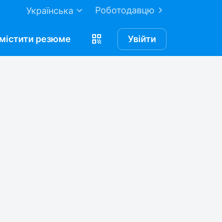
Роботодавцю
Українська
містити
резюме
Увійти