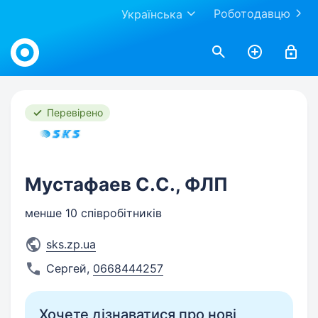
Роботодавцю
Українська
Work.ua
Перевірено
Мустафаев С.С., ФЛП
менше 10 співробітників
sks.zp.ua
Сергей
,
0668444257
Хочете дізнаватися про нові