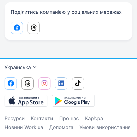
Поділитись компанією у соціальних мережах
Facebook share link
Threads share link
Українська
Ресурси
Контакти
Про нас
Кар’єра
Новини Work.ua
Допомога
Умови використання