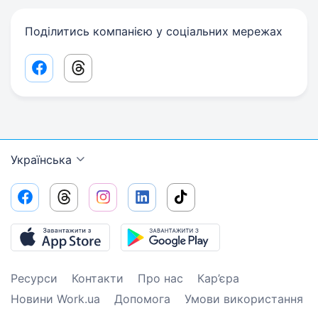
Поділитись компанією у соціальних мережах
Facebook share link
Threads share link
Українська
Ресурси
Контакти
Про нас
Кар’єра
Новини Work.ua
Допомога
Умови використання