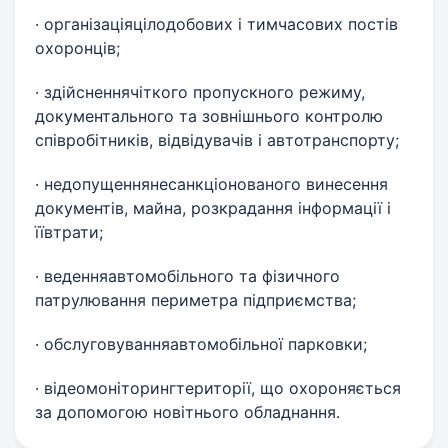
· організаціяцілодобових і тимчасових постів
охоронців;
· здійсненнячіткого пропускного режиму,
документального та зовнішнього контролю
співробітників, відвідувачів і автотранспорту;
· недопущеннянесанкціонованого винесення
документів, майна, розкрадання інформації і
їївтрати;
· веденняавтомобільного та фізичного
патрулювання периметра підприємства;
· обслуговуванняавтомобільної парковки;
· відеомоніторингтериторії, що охороняється
за допомогою новітнього обладнання.