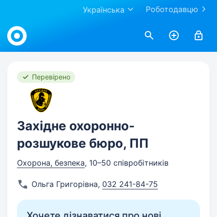
Роботодавцю
Українська
Work.ua
Перевірено
Західне охоронно-
розшукове бюро, ПП
Охорона, безпека
, 10–50 співробітників
Ольга Григорівна
,
032 241-84-75
Хочете дізнаватися про нові