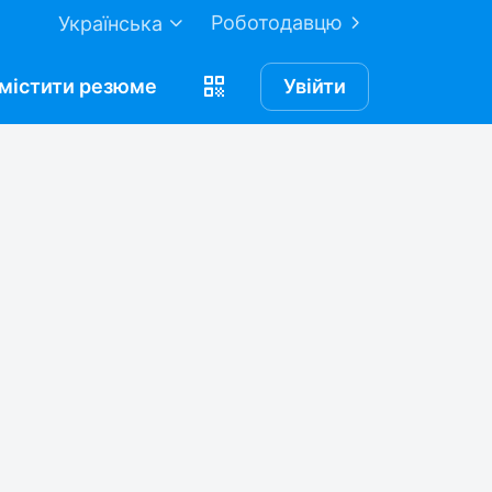
Роботодавцю
Українська
містити
резюме
Увійти