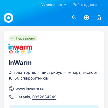
Роботодавцю
Українська
Work.ua
Перевірено
InWarm
Оптова торгівля, дистрибуція, імпорт, експорт
,
10–50 співробітників
www.inwarm.ua
Наталія
,
0952684249