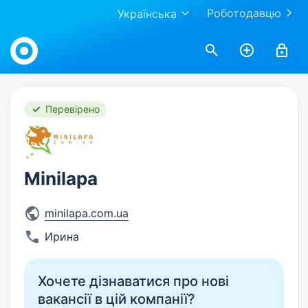
Роботодавцю
Українська
Work.ua
Перевірено
Minilapa
minilapa.com.ua
Ирина
Хочете дізнаватися про нові
вакансії в цій компанії?