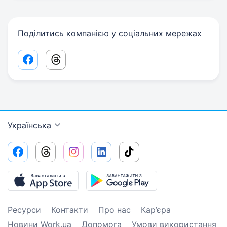
Поділитись компанією у соціальних мережах
Facebook share link
Threads share link
Українська
Ресурси
Контакти
Про нас
Кар’єра
Новини Work.ua
Допомога
Умови використання