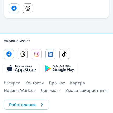
Facebook share link
Threads share link
Українська
Ресурси
Контакти
Про нас
Кар’єра
Новини Work.ua
Допомога
Умови використання
Роботодавцю