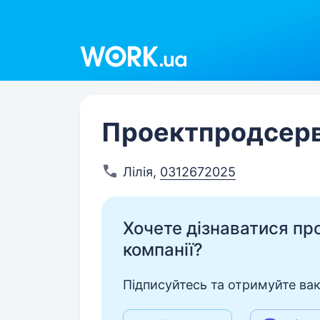
Work.ua
Проектпродсерв
Лілія
,
0312672025
Хочете дізнаватися про 
компанії?
Підписуйтесь та отримуйте вакан