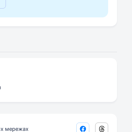
я
их мережах
Facebook share lin
Threads sha