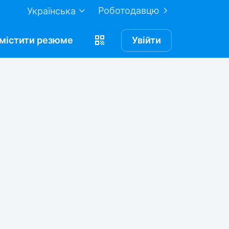
Роботодавцю
Українська
містити
резюме
Увійти