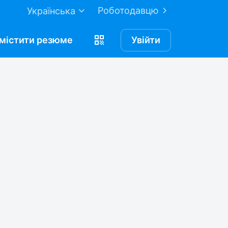
Роботодавцю
Українська
містити
резюме
Увійти