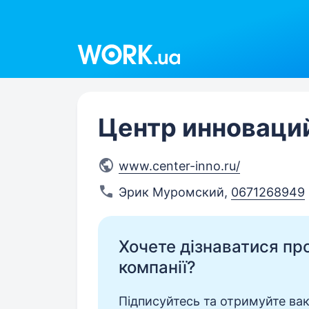
Work.ua
Центр инноваци
www.center-inno.ru/
Эрик Муромский
,
0671268949
Хочете дізнаватися про 
компанії?
Підписуйтесь та отримуйте вакан