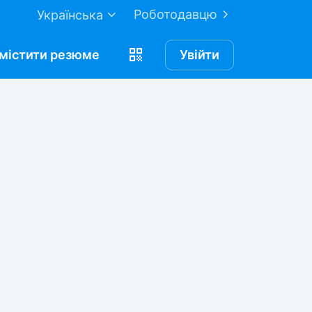
Роботодавцю
Українська
містити
резюме
Увійти