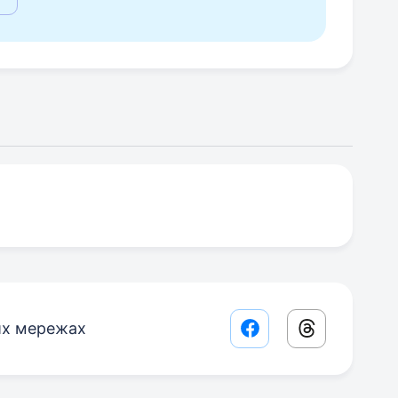
их мережах
Facebook share lin
Threads sha