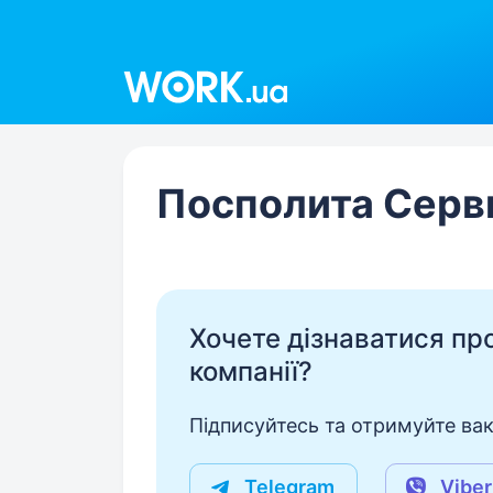
Work.ua
Посполита Серв
Хочете дізнаватися про 
компанії?
Підписуйтесь та отримуйте вакан
Telegram
Viber