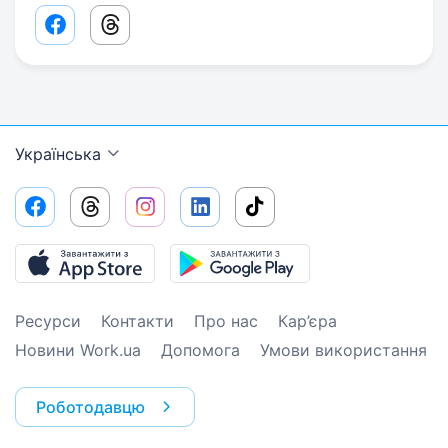
Facebook share link
Threads share link
Українська
Ресурси
Контакти
Про нас
Кар’єра
Новини Work.ua
Допомога
Умови використання
Роботодавцю