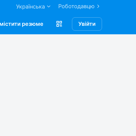
Роботодавцю
Українська
містити
резюме
Увійти