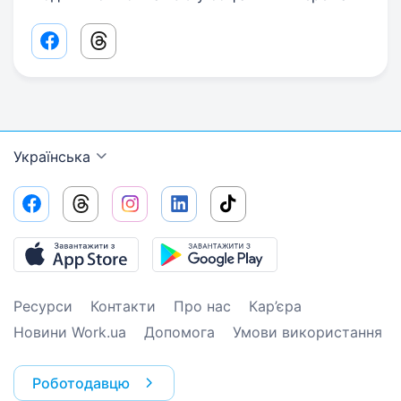
Facebook share link
Threads share link
Українська
Ресурси
Контакти
Про нас
Кар’єра
Новини Work.ua
Допомога
Умови використання
Роботодавцю