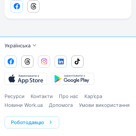
Facebook share link
Threads share link
Українська
Ресурси
Контакти
Про нас
Кар’єра
Новини Work.ua
Допомога
Умови використання
Роботодавцю