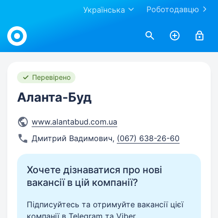
Роботодавцю
Українська
Work.ua
Перевірено
Аланта-Буд
www.alantabud.com.ua
Дмитрий Вадимович
,
(067) 638-26-60
Хочете дізнаватися про нові
вакансії в цій компанії?
Підписуйтесь та отримуйте вакансії цієї
компанії в Telegram та Viber.