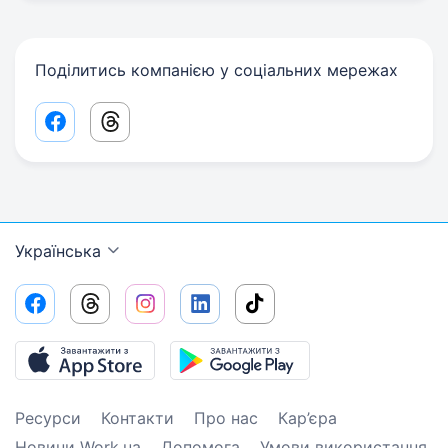
Поділитись компанією у соціальних мережах
Facebook share link
Threads share link
Українська
Ресурси
Контакти
Про нас
Кар’єра
Новини Work.ua
Допомога
Умови використання