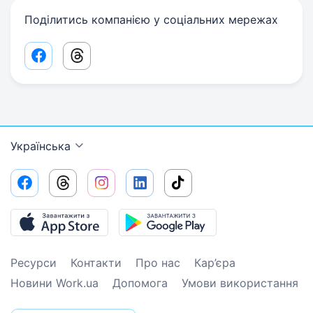
Поділитись компанією у соціальних мережах
Facebook share link
Threads share link
Українська
Ресурси
Контакти
Про нас
Кар’єра
Новини Work.ua
Допомога
Умови використання