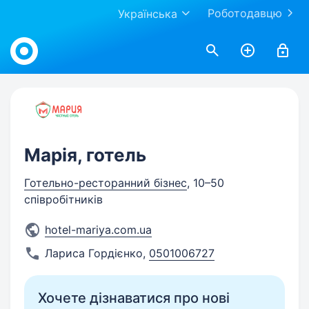
Роботодавцю
Українська
Work.ua
Марія, готель
Готельно-ресторанний бізнес
, 10–50
співробітників
hotel-mariya.com.ua
Лариса Гордієнко
,
0501006727
Хочете дізнаватися про нові