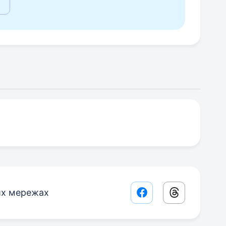
их мережах
Facebook share lin
Threads sha