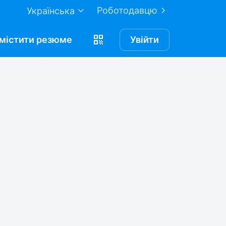
Роботодавцю
Українська
містити
резюме
Увійти