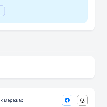
их мережах
Facebook share lin
Threads sha