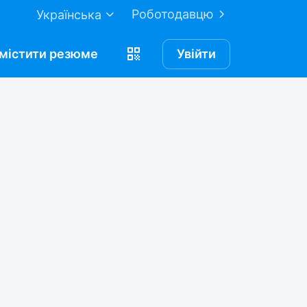
Роботодавцю
Українська
містити
резюме
Увійти