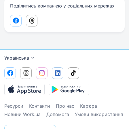
Поділитись компанією у соціальних мережах
Facebook share link
Threads share link
Українська
Ресурси
Контакти
Про нас
Кар’єра
Новини Work.ua
Допомога
Умови використання