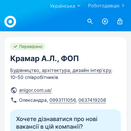
Роботодавцю
Українська
Work.ua
Перевірено
Крамар А.Л., ФОП
Будівництво, архітектура, дизайн інтер'єру
,
10–50 співробітників
anigor.com.ua/
Олександра
,
0993111056
,
0637419208
Хочете дізнаватися про нові
вакансії в цій компанії?