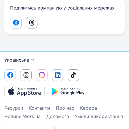
Поділитись компанією у соціальних мережах
Facebook share link
Threads share link
Українська
Ресурси
Контакти
Про нас
Кар’єра
Новини Work.ua
Допомога
Умови використання