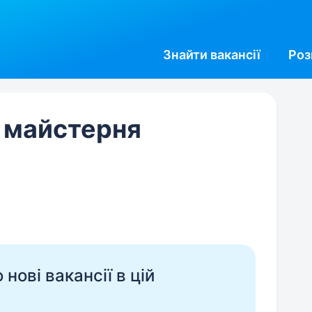
Знайти
вакансії
Роз
 майстерня
нові вакансії в цій