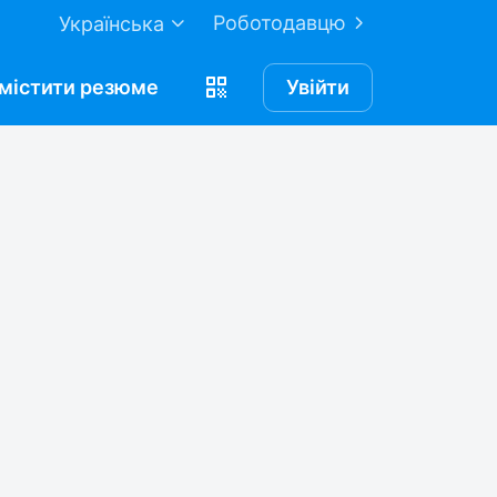
Роботодавцю
Українська
містити
резюме
Увійти