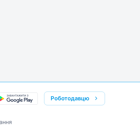
k
re link
Роботодавцю
ання