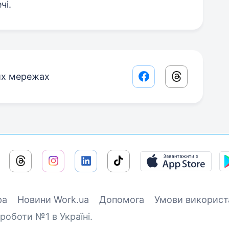
чі.
их мережах
Facebook share lin
Threads sha
ра
Новини Work.ua
Допомога
Умови використ
роботи №1 в Україні.