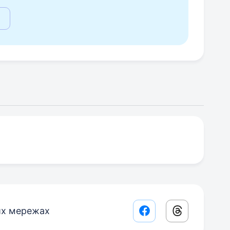
их мережах
Facebook share lin
Threads sha