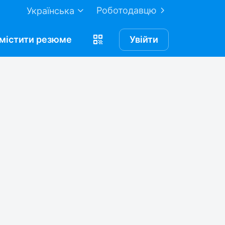
Роботодавцю
Українська
містити
резюме
Увійти