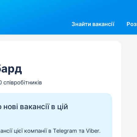
Знайти
вакансії
Роз
бард
0 співробітників
нові вакансії в цій
сії цієї компанії в Telegram та Viber.