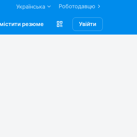
Роботодавцю
Українська
містити
резюме
Увійти