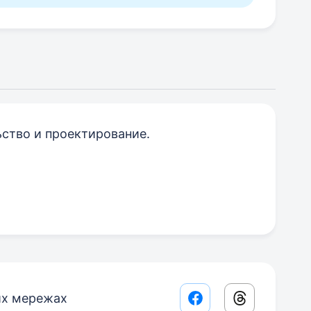
ство и проектирование.
их мережах
Facebook share lin
Threads sha