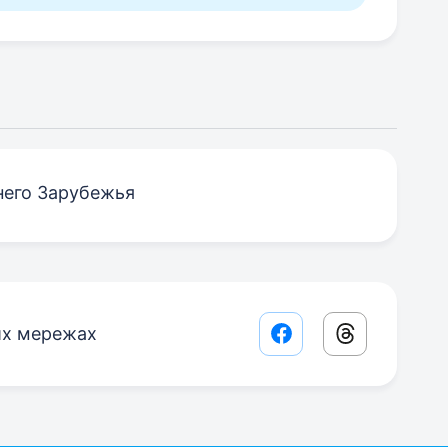
него Зарубежья
их мережах
Facebook share lin
Threads sha