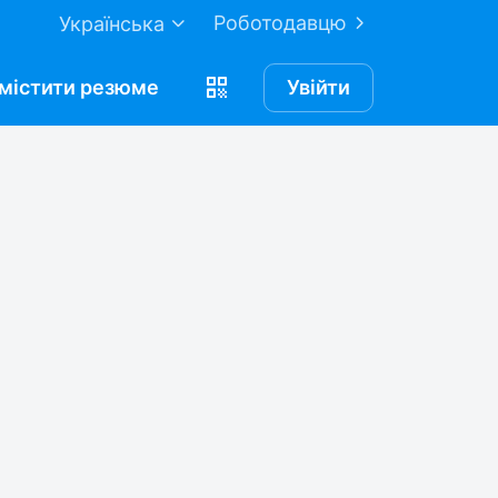
Роботодавцю
Українська
містити
резюме
Увійти