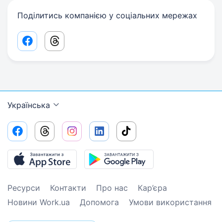
Поділитись компанією у соціальних мережах
Facebook share link
Threads share link
Українська
Ресурси
Контакти
Про нас
Кар’єра
Новини Work.ua
Допомога
Умови використання