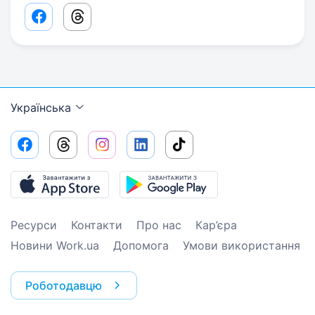
Facebook share link
Threads share link
Українська
Ресурси
Контакти
Про нас
Кар’єра
Новини Work.ua
Допомога
Умови використання
Роботодавцю