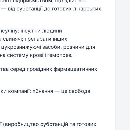
 світі підприємством, що здійснює
— від субстанції до готових лікарських
нсуліну: інсуліни людини
а свинячі; препарати інших
і цукрознижуючі засоби, розчини для
на систему крові і гемопоез.
цтва серед провідних фармацевтичних
ки компанії: «Знання — це свобода
 (виробництво субстанцій та готових