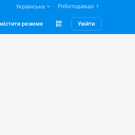
Роботодавцю
Українська
містити
резюме
Увійти