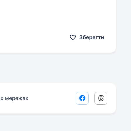
Зберегти
их мережах
Facebook share lin
Threads sha