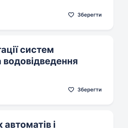
Зберегти
тації систем
а водовідведення
Зберегти
автоматів і