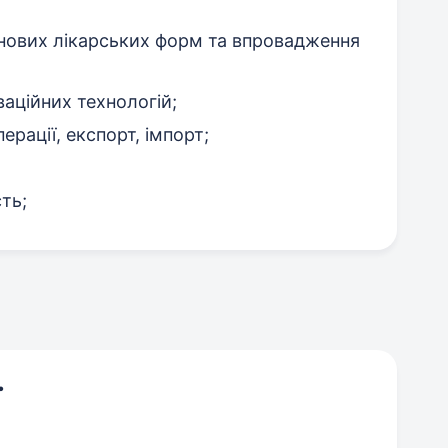
 нових лікарських форм та впровадження
аційних технологій;
перації, експорт, імпорт;
ть;
ї