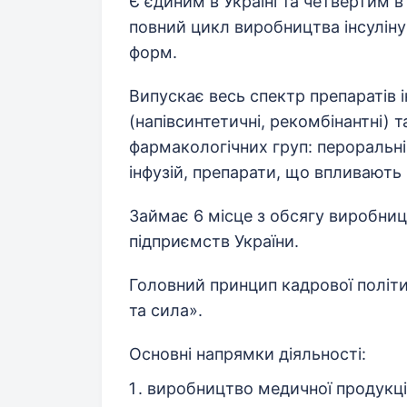
Є єдиним в Україні та четвертим в
повний цикл виробництва інсуліну 
форм.
Випускає весь спектр препаратів і
(напівсинтетичні, рекомбінантні) т
фармакологічних груп: пероральн
інфузій, препарати, що впливають 
Займає 6 місце з обсягу виробни
підприємств України.
Головний принцип кадрової політи
та сила».
Основні напрямки діяльності:
виробництво медичної продукції