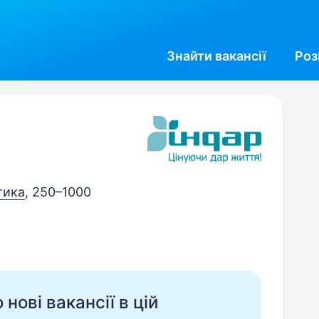
Знайти
вакансії
Роз
тика
, 250–1000
нові вакансії в цій