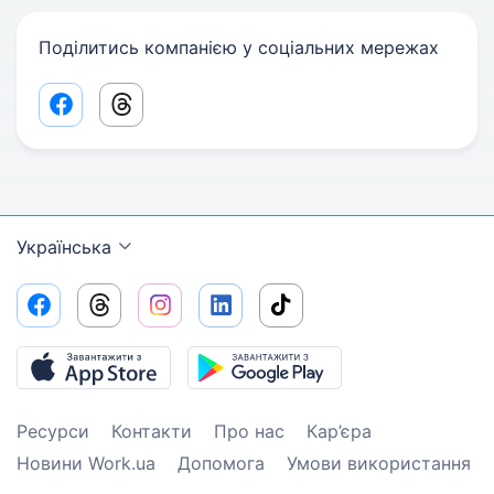
Поділитись компанією у соціальних мережах
Facebook share link
Threads share link
Українська
Ресурси
Контакти
Про нас
Кар’єра
Новини Work.ua
Допомога
Умови використання