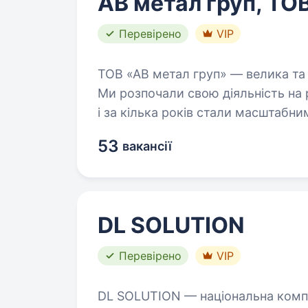
АВ метал груп, ТО
Перевірено
VIP
ТОВ «АВ метал груп» — велика та 
Ми розпочали свою діяльність на 
і за кілька років стали масштабн
53
вакансії
DL SOLUTION
Перевірено
VIP
DL SOLUTION — національна комп