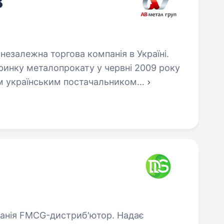
В
незалежна торгова компанія в Україні.
ринку металопрокату у червні 2009 року
им українським постачальником
…
анія FMCG-дистриб'ютор. Надає