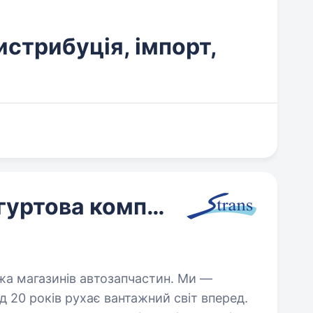
истрибуція, імпорт,
Strans, роздрібно-гуртова компанія, дистрибуція
жа магазинів автозапчастин. Ми —
д 20 років рухає вантажний світ вперед.