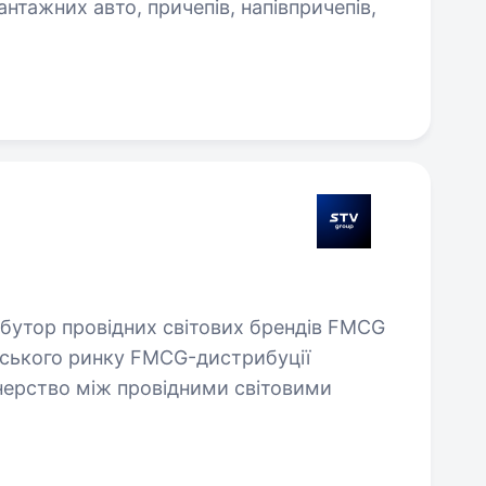
нтажних авто, причепів, напівпричепів,
бутор провідних світових брендів FMCG
їнського ринку FMCG-дистрибуції
ерство між провідними світовими