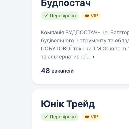
Будпостач
Перевірено
VIP
Компанія БУДПОСТАЧ- це: Багаторі
будівельного інструменту та облад
ПОБУТОВОЇ техніки ТМ Grunhelm
та альтернативної
…
48
вакансій
Юнiк Трейд
Перевірено
VIP