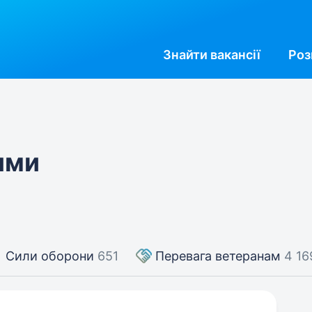
Знайти
вакансії
Роз
ями
Сили оборони
651
Перевага ветеранам
4 16