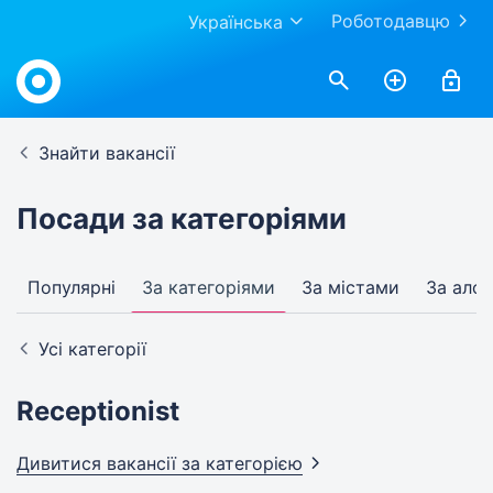
Роботодавцю
Українська
Знайти вакансії
Посади за категоріями
Популярні
За категоріями
За містами
За алф
Усі категорії
Receptionist
Дивитися вакансії за
категорією