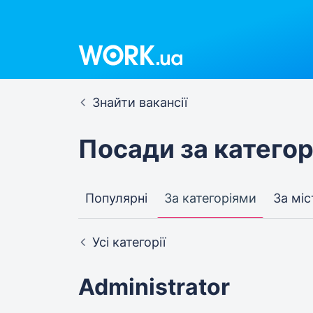
Знайти вакансії
Посади за катего
Популярні
За категоріями
За мі
Усі категорії
Administrator