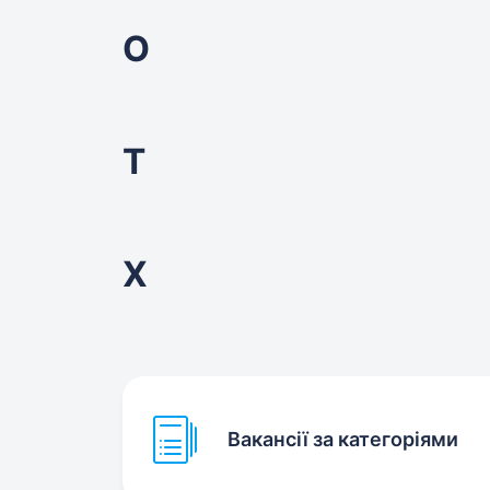
О
Т
Х
Вакансії за категоріями