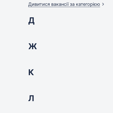
Дивитися вакансії за
категорією
Д
Ж
К
Л