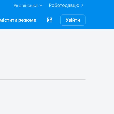
Роботодавцю
Українська
містити
резюме
Увійти