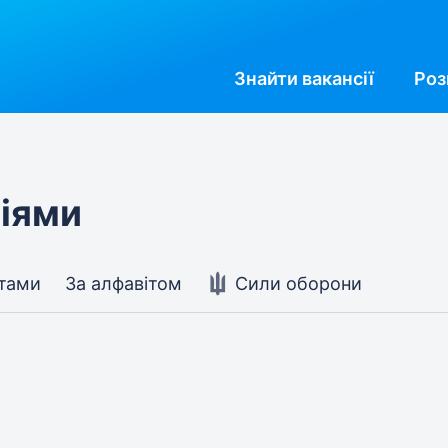
Знайти
вакансії
Роз
ріями
стами
За алфавітом
Сили оборони