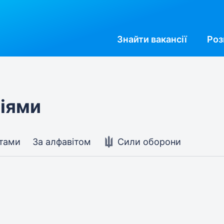
Знайти
вакансії
Роз
ріями
стами
За алфавітом
Сили оборони