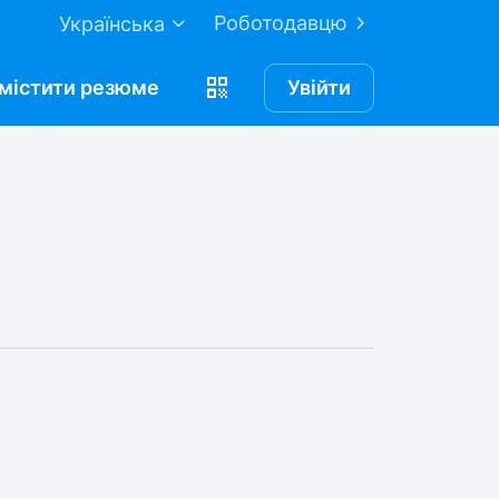
Роботодавцю
Українська
містити
резюме
Увійти