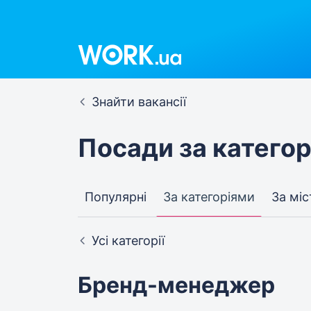
Знайти вакансії
Посади за катего
Популярні
За категоріями
За мі
Усі категорії
Бренд-менеджер