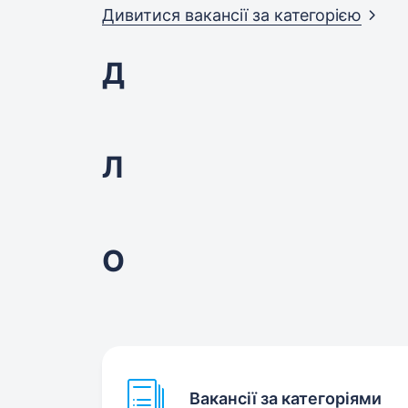
Дивитися вакансії за
категорією
Д
Л
О
Вакансії за категоріями